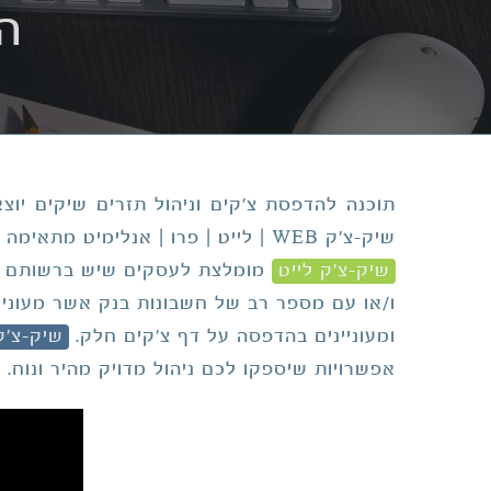
הד
תוכנה להדפסת צ'קים וניהול תזרים שיקים יוצ
שיק-צ'ק WEB | לייט | פרו | אנלימיט מתאימה למגוון רחב של עסקים קטנים וגדולים כאחד.
שיק-צ'ק לייט
מומלצת לעסקים שיש ברשותם עד 3 חשבונות 
ו/או עם מספר רב של חשבונות בנק אשר מעוניי
ומעוניינים בהדפסה על דף צ'קים חלק.
שיק-צ'ק
אפשרויות שיספקו לכם ניהול מדויק מהיר ונוח.