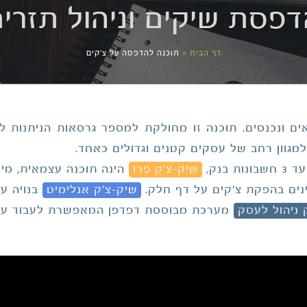
פסת שיקים וניהול תזרי
דף הבית
»
תוכנה להדפסה על צ'קים
אים ונכנסים. תוכנה זו מחולקת למספר גרסאות הניתנות 
בנק,
שיק-צ'ק פרו
הינה תוכנה עצמאית, מיו
נים בהפקת צ'קים על דף חלק.
שיק-צ'ק אנלימיט
בנויה ע
 ניהול לעסק
מערכת מבוססת דפדפן המאפשרת לעבוד עם גר