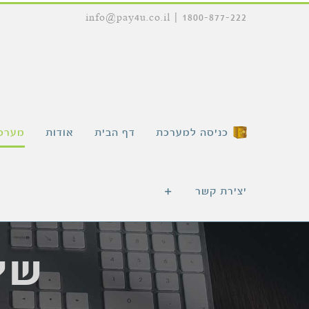
לג
info@pay4u.co.il
|
1800-877-222
תוכן
כניסה למערכת
דף הבית
אודות
מערכת
יצירת קשר
שיק