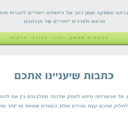
רתנו משווקת מגוון רחב של פיתוחים ייחודיים לחברות ותא
מראש ולצרכים ייחודיים של חברתכם.
מפתחים ממשק ייחודי לצורכי הלקוח
כתבות שיעניינו אתכם
זיוף צ'קים – המדריך המלא למניעה,
התגוננות וגילוי מוקדם
, על אפשרויות מיתוג לעסק שלכם? מתלבטים בין אם להמש
אבטחה
מדפסת צ'קים
מידע לעסקים
לוק אתכם קצת מהידע שלנו, בטוחים שאחת או יותר מהכת
צ'קים
תוכנה