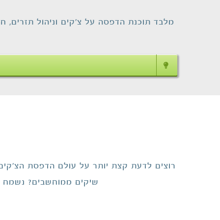
מלבד תוכנת הדפסה על צ'קים וניהול תזרים, חב
תוכנה לעסק – המשכיות עסקית וניהול
חכם מהענן
רוצים לדעת קצת יותר על עולם הדפסת הצ'קים
אבטחה
מדפסת צ'קים
מידע לעסקים
שיקים ממוחשבים? נשמח לח
צ'קים
תוכנה