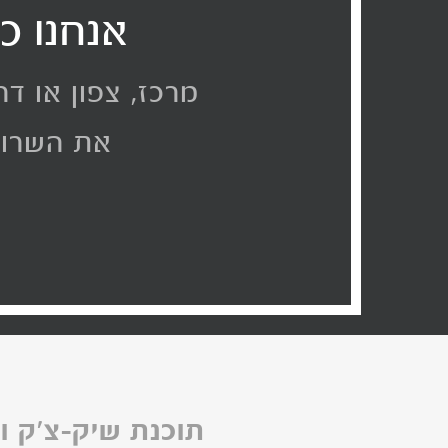
אנחנו כ
מרכז, צפון או ד
את השרות
תוכנת שיק-צ'ק 