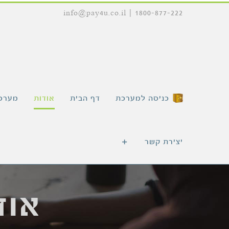
לג
info@pay4u.co.il
|
1800-877-222
תוכן
כניסה למערכת
דף הבית
אודות
מערכת
יצירת קשר
אוד