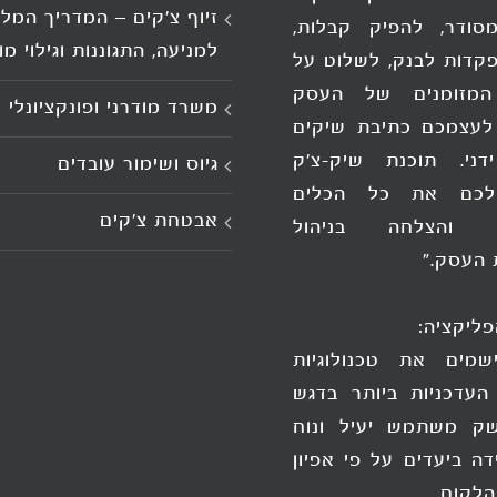
זיוף צ'קים – המדריך המל
סודר, להפיק קבלות,
למניעה, התגוננות וגילוי מ
קדות לבנק, לשלוט על
המזומנים של העסק
משרד מודרני ופונקציונלי
לעצמכם כתיבת שיקים
דני. תוכנת שיק-צ'ק
גיוס ושימור עובדים
לכם את כל הכלים
אבטחת צ'קים
ה והצלחה בניהול
 העסק."
פליקציה:
שמים את טכנולוגיות
העדכניות ביותר בדגש
ק משתמש יעיל ונוח
דה ביעדים על פי אפיון
הלקוח.