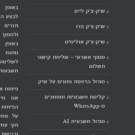
באופן מ
שיק-צ’ק לייט
לבצע הפ
תזרים 
שיק-צ’ק פרו
ולחסוך 
שיק-צ’ק אנלימיט
באופן י
נותנת 
מסוף אשראי – שליחת קישור
לשליט
תשלום
חשבונות
מודול הדפסת נתונים על שיק
פיתוח א
קליטת חשבוניות ומסמכים
אנו מיי
מ־WhatsApp
הפיתוח 
על ממש
מודול חשבונית AI
תוך עמי
ודרישת 