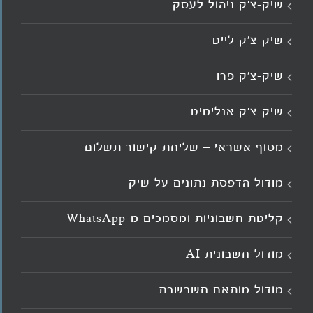
שיק-צ'ק ניהול לעסק
שיק-צ’ק לייט
שיק-צ’ק פרו
שיק-צ’ק אנלימיט
מסוף אשראי – שליחת קישור תשלום
מודול הדפסת נתונים על שיק
קליטת חשבוניות ומסמכים מ־WhatsApp
מודול חשבונית AI
מודול מותאם חשבשבת