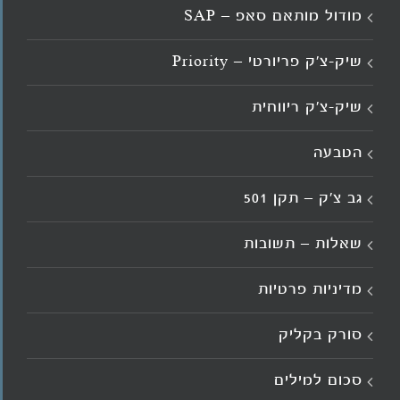
מודול מותאם סאפ – SAP
שיק-צ'ק פריורטי – Priority
שיק-צ'ק ריווחית
הטבעה
גב צ’ק – תקן 501
שאלות – תשובות
מדיניות פרטיות
סורק בקליק
סכום למילים