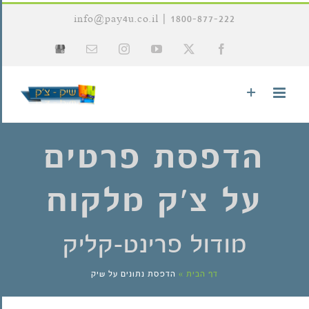
לג
info@pay4u.co.il
|
1800-877-222
תוכן
X
Facebook
YouTube
Instagram
כתובת
Google
דואר
My
אלקטרוני
Business
הדפסת פרטים
על צ'ק מלקוח
מודול פרינט-קליק
דף הבית
»
הדפסת נתונים על שיק