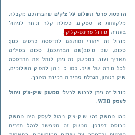
הדפסת פרטי תשלום על צ'קים
שחברתכם מקבלת
מלקוחות או ספקים, פעולה קלה ונוחה לניהול
בעזרת
מודול פרינט-קליק
.
מודול זה ייחודי ומותאם להדפסת פרטים כגון:
סכום, שם מוטב(שם חברתכם), סכום במילים
תאריך ועוד. בממשק זה ניתן לנהל את ההדפסה
לכל מידה של שיק. כמו כן ניתן להפיק תשלומים,
שיק בטחון, הגבלת סחירות במידת הצורך.
מודול זה ניתן לרכוש לבעלי
ממשק שיק-צ'ק ניהול
לעסק WEB
.
מהו ממשק זה? שיק-צ'ק ניהול לעסק הינו ממשק
מבוסס דפדפן. ממשק זה מאפשר לנהל תזרים
הוצאות והדפסה על שיקים ממוחשבים, התאמות