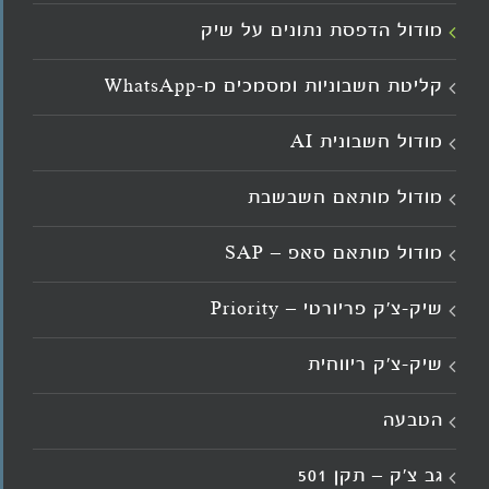
מודול הדפסת נתונים על שיק
קליטת חשבוניות ומסמכים מ־WhatsApp
מודול חשבונית AI
מודול מותאם חשבשבת
מודול מותאם סאפ – SAP
שיק-צ'ק פריורטי – Priority
שיק-צ'ק ריווחית
הטבעה
גב צ’ק – תקן 501