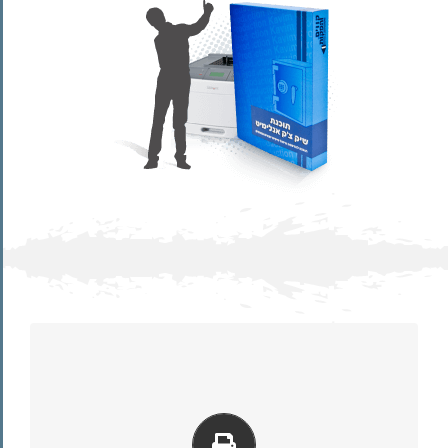
לחצו כאן למידע נוסף
הצ'ק).