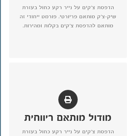
עובד ברקע במקביל ל Priority ללא צורך
הדפסת צ'קים על נייר רקע כחול בעזרת
מודול שיק-צ'ק מותקן על המחשב במשרדכם,
שיק-צ'ק מותאם פריורטי. פורמט ייחודי זה
מותאם להדפסת צ'קים בקלות ומהירות.
Priority
הפקת שיקים על נייר חלק
לחצו כאן למידע נוסף
הצ'ק).
חלק עם פס מגנטי (רקע אחיד כחול באזור
מודול מותאם ריווחית
בעזרת המודול ניתן להפיק צ'קים על גבי נייר
בחיבור למסד נתונים של ריווחית.
הדפסת צ'קים על נייר רקע כחול בעזרת