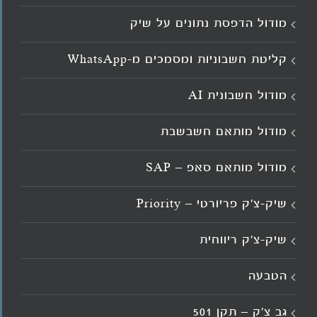
מודול הדפסת נתונים על שיק
קליטת חשבוניות ומסמכים מ־WhatsApp
מודול חשבונית AI
מודול מותאם חשבשבת
מודול מותאם סאפ – SAP
שיק-צ'ק פריורטי – Priority
שיק-צ'ק ריווחית
הטבעה
גב צ’ק – תקן 501