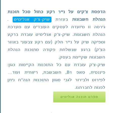
הדפסת צ'קים על נייר רקע כחול מכל תוכנת
הנהלת חשבונות
בעזרת
שיק-צ'ק אנלימיט
.
גירסה זו מיועדת לעסקים העובדים עם מערכת
הנהלת חשבונות. שיק-צ'ק אנלימיט עובדת ברקע
ומפיקה שיק על נייר חלק (עם רקע צבעוני באזור
הצ'ק) ברגע שנשלחת פקודה מתוכנת הנהלת
חשבונות שקיימת בעסק.
שיק-צ'ק עובדת עם כל התוכנות הקיימות כגון:
פיננסית, סאפ B1, חשבשבת, ריווחית ועוד…
לפירוט ולבירור לגבי מגוון התוכנות הנה"ח ניתן
לפנות לחברתנו.
מפרט תוכנה אנלימיט