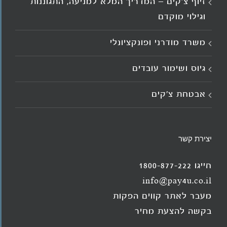
זיוף צ'קים – המדריך המלא למניעה, התגוננות
וגילוי מוקדם
משרד מודרני ופונקציונלי
גיוס ושימור עובדים
אבטחת צ'קים
יצירת קשר
חייגו 1800-877-222
info@pay4u.co.il
מעבר לאתר קווים הפקות
בקשה להצעת מחיר