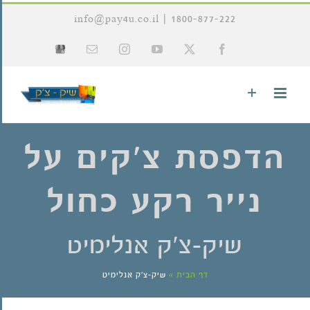
לג
info@pay4u.co.il
|
1800-877-222
תוכן
X
Facebook
YouTube
Instagram
כתובת
Google
דואר
My
אלקטרוני
Business
הדפסת צ'קים על
נייר רקע כחול
שיק-צ'ק אנלימיט
דף הבית
»
שיק-צ'ק אנלימיט