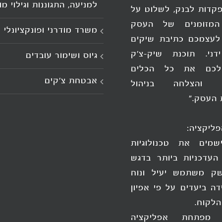
למניעה, התגוננות וגילוי מ
קדות לבנק, לשלוט על
המזומנים של העסק
משרד מודרני ופונקציונלי
לעצמכם כתיבת שיקים
דני. תוכנת שיק-צ'ק
גיוס ושימור עובדים
לכם את כל הכלים
אבטחת צ'קים
ה והצלחה בניהול
 העסק."
פליקציה:
שמים את טכנולוגיות
העדכניות ביותר בדגש
ק משתמש יעיל ונוח
דה ביעדים על פי אפיון
הלקוח.
 מפתחת אפליקציה