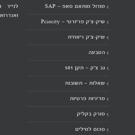
מודול מותאם סאפ – SAP
לנייד 
ואנדרואי
שיק-צ'ק פריורטי – Priority
שיק-צ'ק ריווחית
הטבעה
גב צ’ק – תקן 501
שאלות – תשובות
מדיניות פרטיות
סורק בקליק
סכום למילים