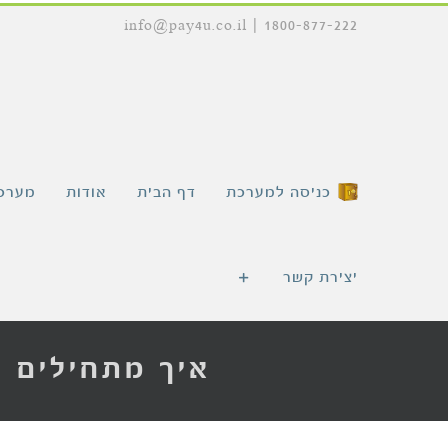
לג
info@pay4u.co.il
|
1800-877-222
תוכן
כניסה למערכת
דף הבית
אודות
מערכת
יצירת קשר
איך מתחילים 