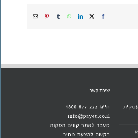
X
Facebook
LinkedIn
WhatsApp
Tumblr
Pinterest
כתובת
דואר
אלקטרוני
יצירת קשר
עסקית
חייגו 1800-877-222
info@pay4u.co.il
מעבר לאתר קווים הפקות
א
בקשה להצעת מחיר