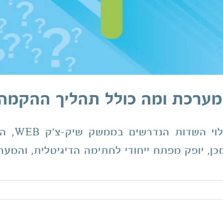
מערכת ומה כולל תהליך ההקמה
תהליך הה
ן, יופק מפתח ייחודי לחתימה הדיגיטלית, והמער