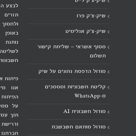
שיק-צ’ק לייט
לבצע הפ
תזרים 
שיק-צ’ק פרו
ולחסוך 
שיק-צ’ק אנלימיט
באופן י
נותנת 
מסוף אשראי – שליחת קישור
לשליט
תשלום
חשבונות
מודול הדפסת נתונים על שיק
פיתוח א
קליטת חשבוניות ומסמכים
אנו מיי
מ־WhatsApp
הפיתוח 
על ממש
מודול חשבונית AI
תוך עמי
ודרישת 
מודול מותאם חשבשבת
חברתנו