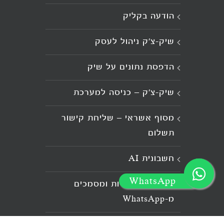
הודעה בקליק
שיק-צ'ק ניהול לעסק
הדפסת נתונים על שיק
שיק-צ'ק – כניסה למערכת
מסוף אשראי – שליחת קישור
תשלום
חשבונית AI
WhatsApp
קליטת חשבוניות ומסמכים
מ־WhatsApp