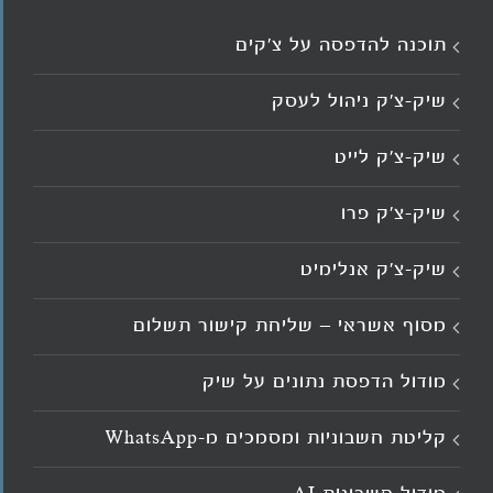
תוכנה להדפסה על צ’קים
שיק-צ'ק ניהול לעסק
שיק-צ’ק לייט
שיק-צ’ק פרו
שיק-צ’ק אנלימיט
מסוף אשראי – שליחת קישור תשלום
מודול הדפסת נתונים על שיק
קליטת חשבוניות ומסמכים מ־WhatsApp