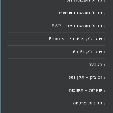
מודול חשבונית AI
מודול מותאם חשבשבת
מודול מותאם סאפ – SAP
שיק-צ'ק פריורטי – Priority
שיק-צ'ק ריווחית
הטבעה
גב צ’ק – תקן 501
שאלות – תשובות
מדיניות פרטיות