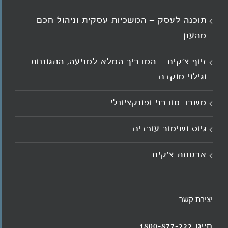
תוכנה לעסק – המשכיות עסקית וניהול חכם
מהענן
זיוף צ'קים – המדריך המלא למניעה, התגוננות
וגילוי מוקדם
משרד מודרני ופונקציונלי
גיוס ושימור עובדים
אבטחת צ'קים
יצירת קשר
חייגו 1800-877-222