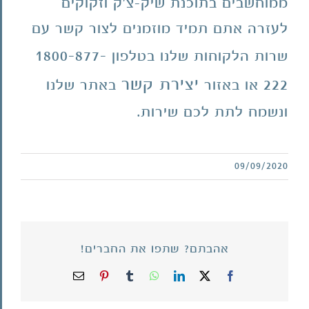
ממוחשבים בתוכנת שיק-צ'ק וזקוקים
לעזרה אתם תמיד מוזמנים לצור קשר עם
1800-877-
שרות הלקוחות שלנו בטלפון
222
יצירת קשר
או באזור
באתר שלנו
ונשמח לתת לכם שירות.
09/09/2020
אהבתם? שתפו את החברים!
X
Facebook
LinkedIn
WhatsApp
Tumblr
Pinterest
כתובת
דואר
אלקטרוני