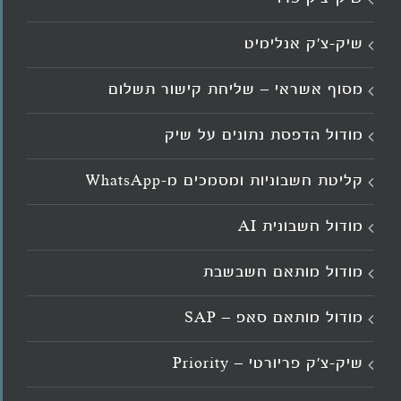
שיק-צ’ק אנלימיט
מסוף אשראי – שליחת קישור תשלום
מודול הדפסת נתונים על שיק
קליטת חשבוניות ומסמכים מ־WhatsApp
מודול חשבונית AI
מודול מותאם חשבשבת
מודול מותאם סאפ – SAP
שיק-צ'ק פריורטי – Priority