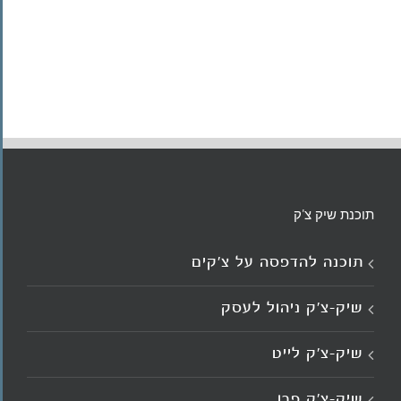
תוכנת שיק צ'ק
תוכנה להדפסה על צ’קים
שיק-צ'ק ניהול לעסק
שיק-צ’ק לייט
שיק-צ’ק פרו