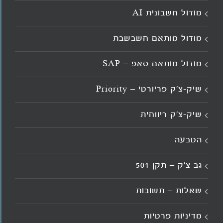
מודול חשבונית AI
מודול מותאם חשבשבת
מודול מותאם סאפ – SAP
שיק-צ'ק פריורטי – Priority
שיק-צ'ק ריווחית
הטבעה
גב צ’ק – תקן 501
שאלות – תשובות
מדיניות פרטיות