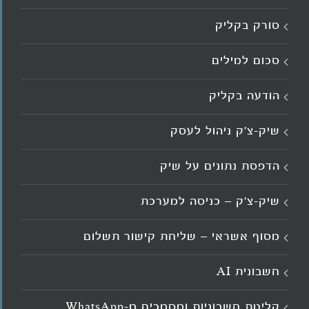
סורק בקליק
סכום למילים
הודעה בקליק
שיק-צ'ק ניהול לעסק
הדפסת נתונים על שיק
שיק-צ'ק – כניסה למערכת
מסוף אשראי – שליחת קישור תשלום
חשבונית AI
קליטת חשבוניות ומסמכים מ־WhatsApp