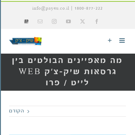
לג
info@pay4u.co.il
|
1800-877-222
תוכן
X
Facebook
YouTube
Instagram
כתובת
Google
דואר
My
אלקטרוני
Business
מה מאפיינים הבולטים בין
גרסאות שיק-צ'ק WEB
לייט / פרו
הקודם