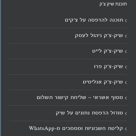
תוכנת שיק צ'ק
תוכנה להדפסה על צ’קים
שיק-צ'ק ניהול לעסק
שיק-צ’ק לייט
שיק-צ’ק פרו
שיק-צ’ק אנלימיט
מסוף אשראי – שליחת קישור תשלום
מודול הדפסת נתונים על שיק
קליטת חשבוניות ומסמכים מ־WhatsApp