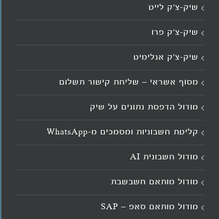
שיק-צ’ק לייט
שיק-צ’ק פרו
שיק-צ’ק אנלימיט
מסוף אשראי – שליחת קישור תשלום
מודול הדפסת נתונים על שיק
קליטת חשבוניות ומסמכים מ־WhatsApp
מודול חשבונית AI
מודול מותאם חשבשבת
מודול מותאם סאפ – SAP