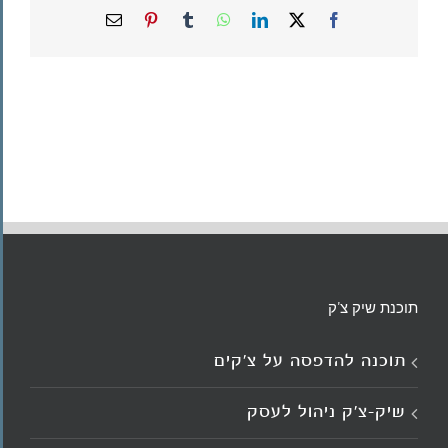
X
Facebook
LinkedIn
WhatsApp
Tumblr
Pinterest
כתובת
דואר
אלקטרוני
תוכנת שיק צ'ק
תוכנה להדפסה על צ’קים
שיק-צ'ק ניהול לעסק