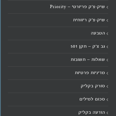
שיק-צ'ק פריורטי – Priority
שיק-צ'ק ריווחית
הטבעה
גב צ’ק – תקן 501
שאלות – תשובות
מדיניות פרטיות
סורק בקליק
סכום למילים
הודעה בקליק