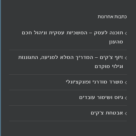
כתבות אחרונות
תוכנה לעסק – המשכיות עסקית וניהול חכם
מהענן
זיוף צ'קים – המדריך המלא למניעה, התגוננות
וגילוי מוקדם
משרד מודרני ופונקציונלי
גיוס ושימור עובדים
אבטחת צ'קים