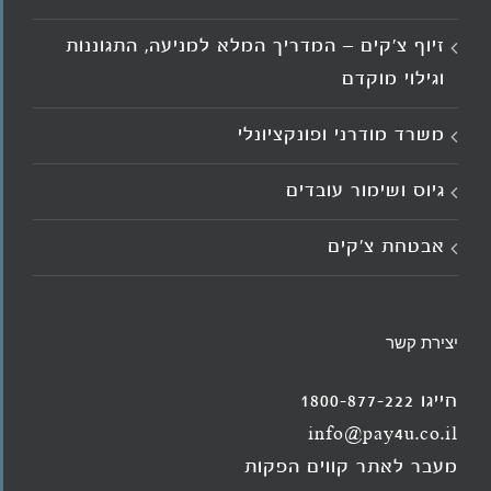
זיוף צ'קים – המדריך המלא למניעה, התגוננות
וגילוי מוקדם
משרד מודרני ופונקציונלי
גיוס ושימור עובדים
אבטחת צ'קים
יצירת קשר
חייגו 1800-877-222
info@pay4u.co.il
מעבר לאתר קווים הפקות