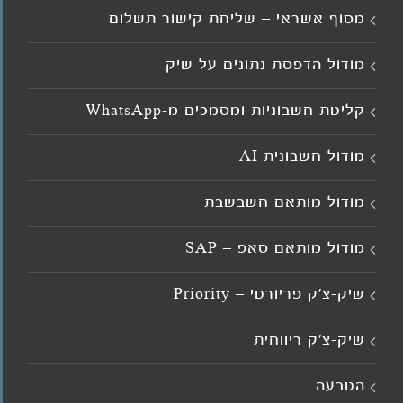
מסוף אשראי – שליחת קישור תשלום
מודול הדפסת נתונים על שיק
קליטת חשבוניות ומסמכים מ־WhatsApp
מודול חשבונית AI
מודול מותאם חשבשבת
מודול מותאם סאפ – SAP
שיק-צ'ק פריורטי – Priority
שיק-צ'ק ריווחית
הטבעה