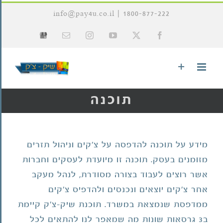
לג
info@pay4u.co.il
|
1800-877-222
תוכן
X
Facebook
YouTube
Instagram
כתובת
Google
דואר
My
אלקטרוני
Business
תוכנה
מידע על
תוכנה להדפסה על צ'קים וניהול תזרים
מזומנים
בעסק. תוכנה זו מיועדת לעסקים וחברות
אשר רוצים לעבוד בצורה מסודרת, לנהל מעקב
אחר צ'קים יוצאים ונכנסים ולהדפיס צ'קים
ממדפסת שנמצאת במשרד. תוכנת שיק-צ'ק קיימת
ב3 גרסאות שונות מה שמאפר לנו להתאים לכל