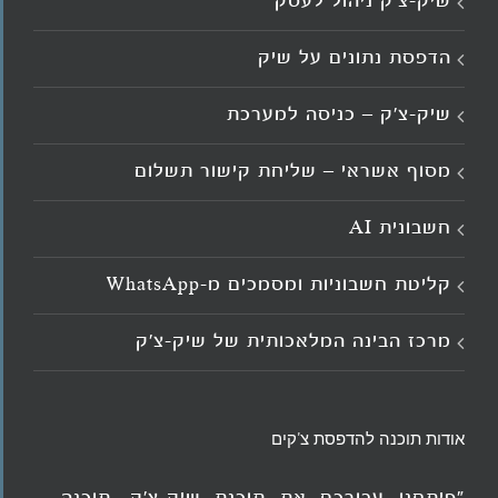
שיק-צ'ק ניהול לעסק
הדפסת נתונים על שיק
שיק-צ'ק – כניסה למערכת
מסוף אשראי – שליחת קישור תשלום
חשבונית AI
קליטת חשבוניות ומסמכים מ־WhatsApp
מרכז הבינה המלאכותית של שיק-צ'ק
אודות תוכנה להדפסת צ'קים