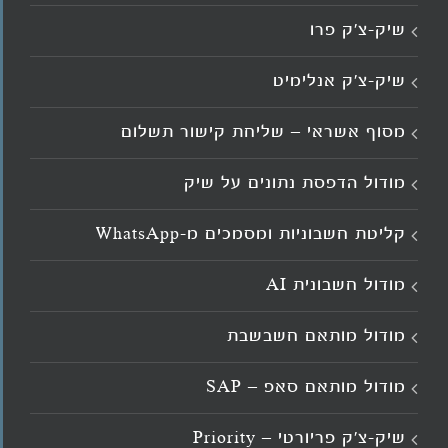
שיק-צ’ק פרו
שיק-צ’ק אנלימיט
מסוף אשראי – שליחת קישור תשלום
מודול הדפסת נתונים על שיק
קליטת חשבוניות ומסמכים מ־WhatsApp
מודול חשבונית AI
מודול מותאם חשבשבת
מודול מותאם סאפ – SAP
שיק-צ'ק פריורטי – Priority