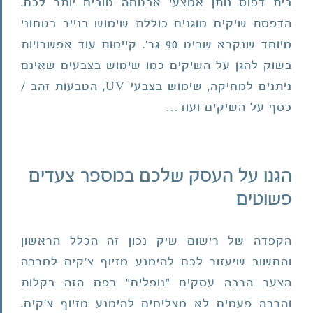
בית דפוס נותן אמצעי אבטחה טובים יותר לכם.
הדפסת שיקים מוגנים כוללת שימוש בנייר בטחוני
מיוחד שנקרא שביט 90 גר'. קיימות עוד אפשרויות
בשוק להגן על השיקים כמו שימוש בצבעים שאינם
ניתנים למחיקה, שימוש בצבעי UV, הטבעות זהב /
כסף על השיקים ועוד…
הגנו על העסק שלכם במספר צעדים
פשוטים
הקפדה של רישום שיק נכון זה הכלל הראשון
והחשוב שיעזור לכם להימנע מזיוף צ'קים למרבה
הצער הרבה עסקים "נופלים" בפח הזה בקלות
והרבה פעמים לא מצליחים להימנע מזיוף צ'קים.