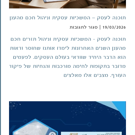
תוכנה לעסק – המשכיות עסקית וניהול חכם מהענן
על
19/03/2026
|
סגור לתגובות
תוכנה
תוכנה לעסק - המשכיות עסקית וניהול תזרים חכם
לעסק
מהענן השנים האחרונות לימדו אותנו שחוסר ודאות
–
המשכיות
הוא הדבר היחיד שוודאי בעולם העסקים. לפעמים
עסקית
מדובר בתקופות לחימה מורכבות והנחיות של פיקוד
וניהול
העורף. מצבים אלו מאלצים
חכם
מהענן