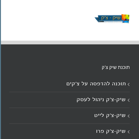
תוכנת שיק צ'ק
תוכנה להדפסה על צ’קים
שיק-צ'ק ניהול לעסק
שיק-צ’ק לייט
שיק-צ’ק פרו