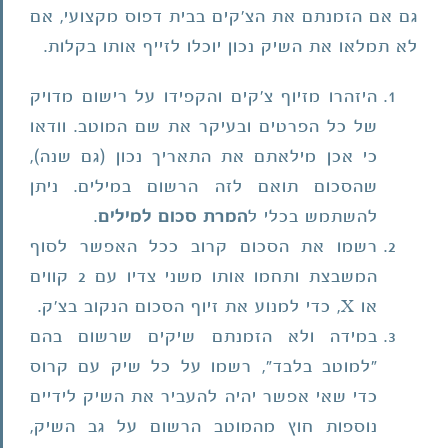
גם אם הזמנתם את הצ'קים בבית דפוס מקצועי, אם
לא תמלאו את השיק נכון יוכלו לזייף אותו בקלות.
היזהרו מזיוף צ'קים והקפידו על רישום מדויק
של כל הפרטים ובעיקר את שם המוטב. וודאו
כי אכן מילאתם את התאריך נכון (גם שנה),
שהסכום תואם לזה הרשום במילים. ניתן
להשתמש בכלי ל
המרת סכום למילים
.
רשמו את הסכום קרוב ככל האפשר לסוף
המשבצת ותחמו אותו משני צדיו עם 2 קווים
או X, כדי למנוע את זיוף הסכום הנקוב בצ'ק.
במידה ולא הזמנתם שיקים שרשום בהם
"למוטב בלבד", רשמו על כל שיק עם קרוס
כדי שאי אפשר יהיה להעביר את השיק לידיים
נוספות חוץ מהמוטב הרשום על גב השיק,