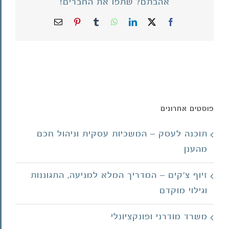
אהבתם? שתפו את החברים!
X
Facebook
LinkedIn
WhatsApp
Tumblr
Pinterest
כתובת
דואר
אלקטרוני
פוסטים אחרונים
תוכנה לעסק – המשכיות עסקית וניהול חכם
מהענן
זיוף צ'קים – המדריך המלא למניעה, התגוננות
וגילוי מוקדם
משרד מודרני ופונקציונלי