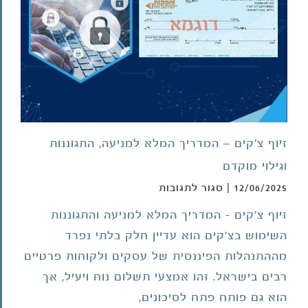
זיוף צ'קים – המדריך המלא למניעה, התגוננות
וגילוי מוקדם
על
12/06/2025
|
סגור לתגובות
זיוף
זיוף צ'קים - המדריך המלא למניעה והתגוננות
צ'קים
השימוש בצ'קים הוא עדיין חלק בלתי נפרד
–
המדריך
מההתנהלות הפיננסית של עסקים ולקוחות פרטיים
המלא
רבים בישראל. זהו אמצעי תשלום נוח ויעיל, אך
למניעה,
הוא גם פותח פתח לסיכונים,
התגוננות