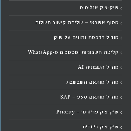
שיק-צ’ק אנלימיט
מסוף אשראי – שליחת קישור תשלום
מודול הדפסת נתונים על שיק
קליטת חשבוניות ומסמכים מ־WhatsApp
מודול חשבונית AI
מודול מותאם חשבשבת
מודול מותאם סאפ – SAP
שיק-צ'ק פריורטי – Priority
שיק-צ'ק ריווחית