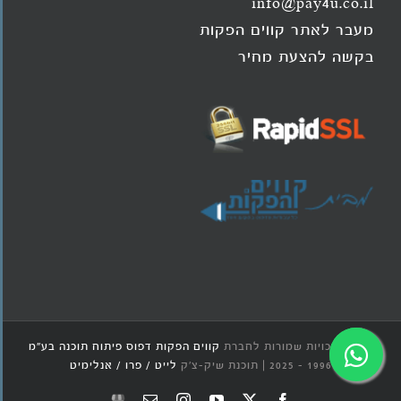
info@pay4u.co.il
מעבר לאתר קווים הפקות
בקשה להצעת מחיר
© כל הזכויות שמורות לחברת
קווים הפקות דפוס פיתוח תוכנה בע"מ
1996 - 2025 | תוכנת שיק-צ'ק
לייט / פרו / אנלימיט
X
Facebook
YouTube
Instagram
כתובת
Google